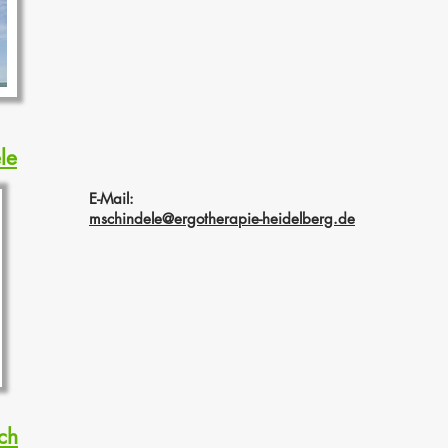
le
E-Mail:
mschindele@ergotherapie-heidelberg.de
ch