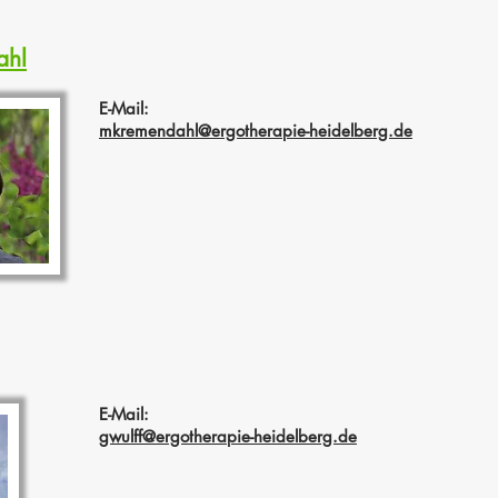
ahl
E-Mail:
mkremendahl@ergotherapie-heidelberg.de
E-Mail:
gwulff@ergotherapie-heidelberg.de