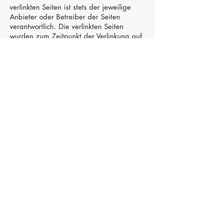
verlinkten Seiten ist stets der jeweilige
Anbieter oder Betreiber der Seiten
verantwortlich. Die verlinkten Seiten
wurden zum Zeitpunkt der Verlinkung auf
mögliche Rechtsverstöße überprüft.
Rechtswidrige Inhalte waren zum
Zeitpunkt der Verlinkung nicht erkennbar.
Eine permanente inhaltliche Kontrolle der
verlinkten Seiten ist jedoch ohne konkrete
Anhaltspunkte einer Rechtsverletzung nicht
zumutbar. Bei Bekanntwerden von
Rechtsverletzungen werden wir derartige
Links umgehend entfernen.
Urheberrecht
Die durch die Seitenbetreiber erstellten
Inhalte und Werke auf diesen Seiten
unterliegen dem deutschen Urheberrecht.
Die Vervielfältigung, Bearbeitung,
Verbreitung und jede Art der Verwertung
außerhalb der Grenzen des
Urheberrechtes bedürfen der schriftlichen